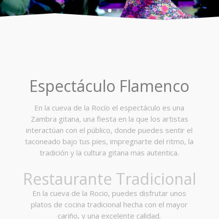
Espectáculo Flamenco
En la cueva de la Rocío el espectáculo es una
Zambra gitana, una fiesta en la que los artistas
interactúan con el público, donde puedes sentir el
taconeado bajo tus pies, impregnarte del ritmo, la
tradición y la cultura gitana mas autentica.
Restaurante Tradicional
En la cueva de la Rocio, puedes disfrutar unos
platos de cocina tradicional hecha con el mayor
cariño, y una excelente calidad.