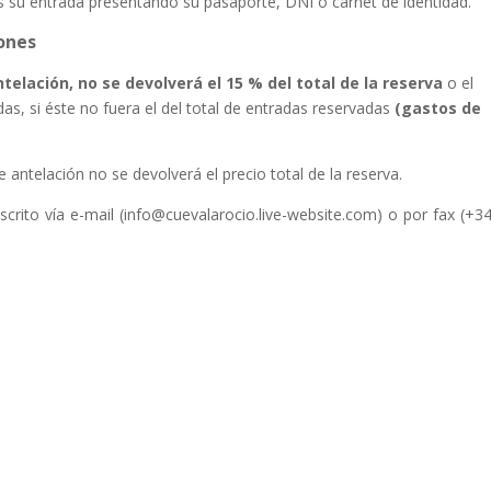
s su entrada presentando su pasaporte, DNI o carnet de identidad.
iones
telación, no se devolverá el 15 % del total de la reserva
o el
s, si éste no fuera el del total de entradas reservadas
(gastos de
 antelación no se devolverá el precio total de la reserva.
rito vía e-mail (info@cuevalarocio.live-website.com) o por fax (+3