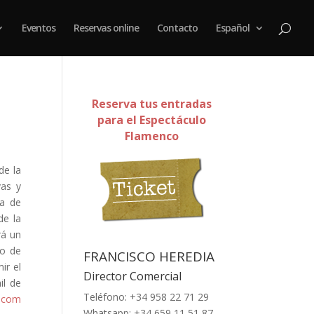
Eventos
Reservas online
Contacto
Español
Reserva tus entradas
para el Espectáculo
Flamenco
de la
vas y
ta de
de la
rá un
ro de
FRANCISCO HEREDIA
ir el
Director Comercial
il de
Teléfono: +34 958 22 71 29
e.com
Whatsapp: +34 659 11 51 87